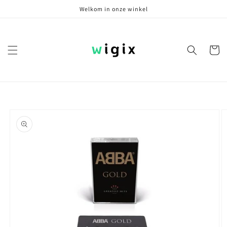
Meteen
Welkom in onze winkel
naar de
content
Winkelwa
Ga direct naar
productinformatie