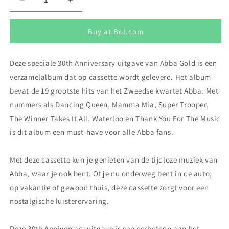
Aantal
Aantal
verlagen
verhogen
voor
voor
Buy at Bol.com
ABBA
ABBA
Gold
Gold
(MC)
(MC)
Deze speciale 30th Anniversary uitgave van Abba Gold is een
-
-
verzamelalbum dat op cassette wordt geleverd. Het album
Limited
Limited
Edition
Edition
bevat de 19 grootste hits van het Zweedse kwartet Abba. Met
by
by
nummers als Dancing Queen, Mamma Mia, Super Trooper,
ABBA
ABBA
The Winner Takes It All, Waterloo en Thank You For The Music
is dit album een must-have voor alle Abba fans.
Met deze cassette kun je genieten van de tijdloze muziek van
Abba, waar je ook bent. Of je nu onderweg bent in de auto,
op vakantie of gewoon thuis, deze cassette zorgt voor een
nostalgische luisterervaring.
Deze 30th Anniversary uitgave is een eerbetoon aan het