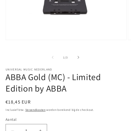
Media
M
1
2
openen
o
in
in
van
1
/
3
modaal
m
UNIVERSAL MUSIC NEDERLAND
ABBA Gold (MC) - Limited
Edition by ABBA
Normale
€18,45 EUR
prijs
Inclusief btw.
Verzendkosten
worden berekend bij de checkout.
Aantal